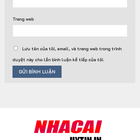
Trang web
Lưu tên của tôi, email, và trang web trong trình
duyệt này cho lần bình luận kế tiếp của tôi.