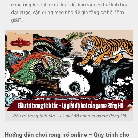
chơi rồng hổ online dù luật dễ, bạn vẫn có thể linh hoạt
đặt cược, vận dụng mẹo nhỏ để gia tăng cơ hội “ẵm
giải”.
Đấu trí trong tích tắc – Lý giải độ hot của game Rồng Hổ
Hướng dẫn chơi rồng hổ online – Quy trình cho