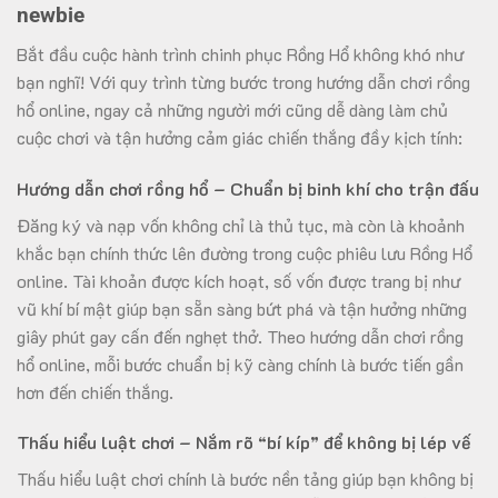
newbie
Bắt đầu cuộc hành trình chinh phục Rồng Hổ không khó như
bạn nghĩ! Với quy trình từng bước trong hướng dẫn chơi rồng
hổ online, ngay cả những người mới cũng dễ dàng làm chủ
cuộc chơi và tận hưởng cảm giác chiến thắng đầy kịch tính:
Hướng dẫn chơi rồng hổ – Chuẩn bị binh khí cho trận đấu
Đăng ký và nạp vốn không chỉ là thủ tục, mà còn là khoảnh
khắc bạn chính thức lên đường trong cuộc phiêu lưu Rồng Hổ
online. Tài khoản được kích hoạt, số vốn được trang bị như
vũ khí bí mật giúp bạn sẵn sàng bứt phá và tận hưởng những
giây phút gay cấn đến nghẹt thở. Theo hướng dẫn chơi rồng
hổ online, mỗi bước chuẩn bị kỹ càng chính là bước tiến gần
hơn đến chiến thắng.
Thấu hiểu luật chơi – Nắm rõ “bí kíp” để không bị lép vế
Thấu hiểu luật chơi chính là bước nền tảng giúp bạn không bị