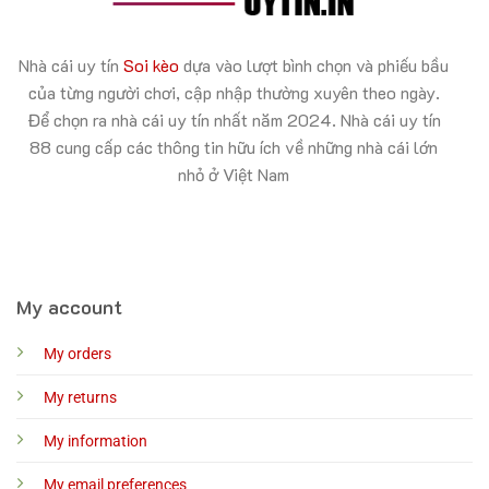
Nhà cái uy tín
Soi kèo
dựa vào lượt bình chọn và phiếu bầu
của từng người chơi, cập nhập thường xuyên theo ngày.
Để chọn ra nhà cái uy tín nhất năm 2024. Nhà cái uy tín
88 cung cấp các thông tin hữu ích về những nhà cái lớn
nhỏ ở Việt Nam
CALL US
E-MAIL
My account
My orders
My returns
My information
My email preferences