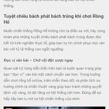
thắng.
Tuyệt chiêu bách phát bách trúng khi chơi Rồng
Hổ
Muốn chiến thắng Rồng Hổ không còn là điều xa vời, hãy cùng
khám phá những tuyệt chiêu bách phát bách trúng được đúc
kết từ kinh nghiệm thực tế, giúp bạn tự tin chinh phục mọi ván
bài với tỷ lệ thắng cao ngất ngưởng:
Đọc vị ván bài – Chớ vội đặt cược ngay
Quan sát kỹ từng diễn biến trên bàn là bước quan trọng giúp
bạn “đọc vị” ván bài một cách chuẩn xác hơn. Trong hướng
dẫn chơi rồng hổ online, kiên nhẫn theo dõi và phân tích xu
hướng chính là chiến thuật vàng giúp bạn tránh những quyết
định vội vàng, từ đó tăng cơ hội thắng lớn hơn. Đừng để sự
hấp tấp làm lu mờ cơ hội chiến thắng của mình.