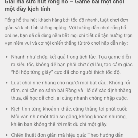
Giải mã sức hút rồng hổ – Game bài một chọi
một đầy kịch tính
Rồng hổ thu hút khách hàng bởi tốc độ nhanh, luật chơi đơn
giản và kịch tính không ngừng. Với hướng dẫn chơi rồng hổ
online, bạn sẽ dễ dàng nắm bắt mọi chi tiết để tận hưởng trọn
vẹn niềm vui và cơ hội chiến thắng từ trò chơi hấp dẫn này:
Nhanh như chớp, kết quả trong tích tắc: Tựa game diễn
ra siêu tốc, không để bạn phải chờ đợi lâu, tạo cảm giác
“hồi hộp từng giây” cực đã cho người thích tốc độ.
Luật chơi nhẹ nhàng cho người mới bắt đầu: Không rối
rắm, chỉ cần so sánh bài Rồng và Hổ để xác định thắng
thua, dễ học dễ chơi, ai cũng nhanh chóng nhập cuộc.
Kịch tính từng khoảnh khắc, căng thẳng tới phút cuối:
Mỗi ván như một trận so găng, không khoan nhượng,
khiến bạn không thể rời mắt dù chỉ một giây.
Chiến thuật đơn giản mà hiệu quả: Theo hướng dẫn